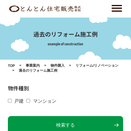
Skip
to
content
過去のリフォーム施工例
example of construction
事業案内
物件購入
リフォーム/リノベーション
TOP
過去のリフォーム施工例
物件種別
戸建
マンション