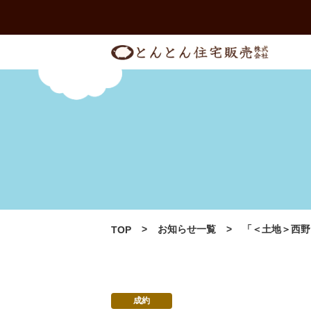
Skip
to
content
お知らせ一覧
「＜土地＞西野
TOP
成約