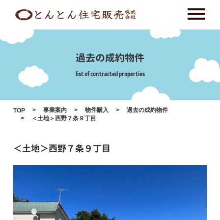
Skip
to
content
過去の成約物件
list of contracted properties
事業案内
物件購入
過去の成約物件
TOP
＜土地＞西野７条９丁目
＜土地＞西野７条９丁目