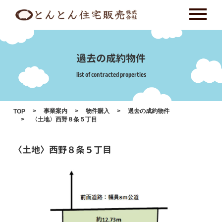
Skip
to
content
過去の成約物件
list of contracted properties
事業案内
物件購入
過去の成約物件
TOP
〈土地〉西野８条５丁目
〈土地〉西野８条５丁目