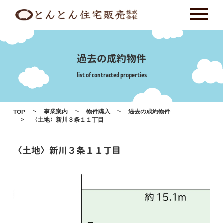
Skip
to
content
過去の成約物件
list of contracted properties
事業案内
物件購入
過去の成約物件
TOP
〈土地〉新川３条１１丁目
〈土地〉新川３条１１丁目