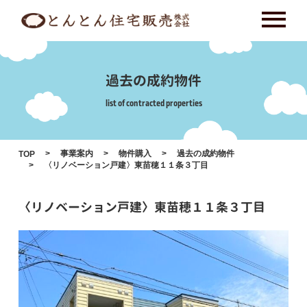
Skip
to
content
過去の成約物件
list of contracted properties
事業案内
物件購入
過去の成約物件
TOP
〈リノベーション戸建〉東苗穂１１条３丁目
〈リノベーション戸建〉東苗穂１１条３丁目