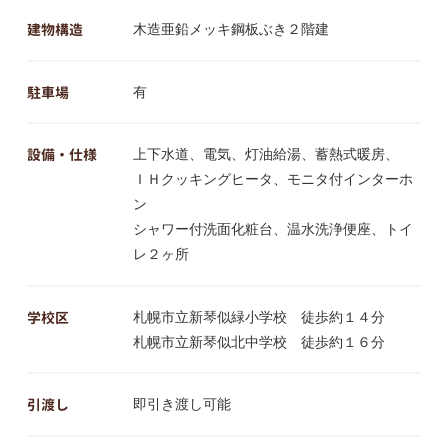
建物構造
木造亜鉛メッキ鋼板ぶき２階建
駐車場
有
設備・仕様
上下水道、電気、灯油給湯、蓄熱式暖房、
ＩＨクッキングヒータ、モニタ付インターホ
ン
シャワー付洗面化粧台、温水洗浄便座、トイ
レ２ヶ所
学校区
札幌市立新琴似緑小学校 徒歩約１４分
札幌市立新琴似北中学校 徒歩約１６分
引渡し
即引き渡し可能